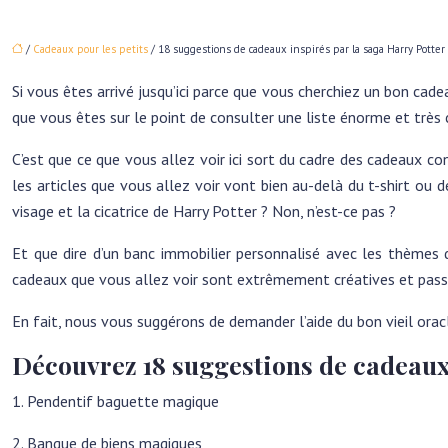
/
Cadeaux pour les petits
/ 18 suggestions de cadeaux inspirés par la saga Harry Potter
Si vous êtes arrivé jusqu’ici parce que vous cherchiez un bon cadea
que vous êtes sur le point de consulter une liste énorme et très 
C’est que ce que vous allez voir ici sort du cadre des cadeaux co
les articles que vous allez voir vont bien au-delà du t-shirt o
visage et la cicatrice de Harry Potter ? Non, n’est-ce pas ?
Et que dire d’un banc immobilier personnalisé avec les thèmes d
cadeaux que vous allez voir sont extrêmement créatives et pass
En fait, nous vous suggérons de demander l’aide du bon vieil orac
Découvrez 18 suggestions de cadeaux 
1. Pendentif baguette magique
2. Banque de biens magiques